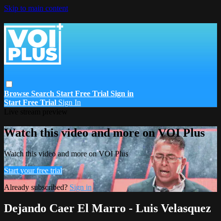
Skip to main content
Browse
Search
Start Free Trial
Sign in
Start Free Trial
Sign In
Live stream preview
Watch this video and more on VOI Plus
Watch this video and more on VOI Plus
Start your free trial
Already subscribed?
Sign in
Dejando Caer El Marro - Luis Velasquez