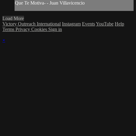
Que Te Motiva- - Juan Villavicencio
Load More
Victory Outreach International
Instagram
Events
YouTube
Help
Terms
Privacy
Cookies
Sign in
×