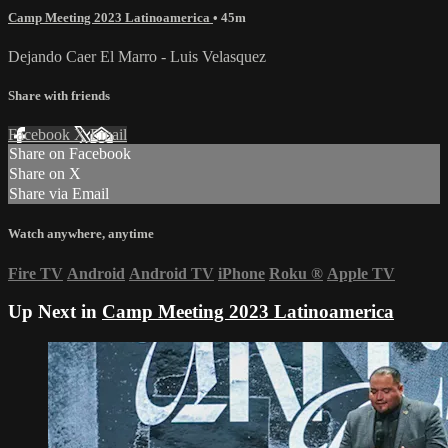
Camp Meeting 2023 Latinoamerica
• 45m
Dejando Caer El Marro - Luis Velasquez
Share with friends
Facebook
X
Email
Share on Facebook
Share on X
Share via Email
Watch anywhere, anytime
Fire TV
Android
Android TV
iPhone
Roku
®
Apple TV
Up Next in
Camp Meeting 2023 Latinoamerica