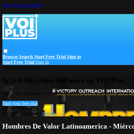
Skip to main content
Browse
Search
Start Free Trial
Sign in
Start Free Trial
Sign In
Live stream preview
Watch this video and more on VOI Plus
Watch this video and more on VOI Plus
Start your free trial
Already subscribed?
Sign in
Hombres De Valor Latinoamerica - Miérco