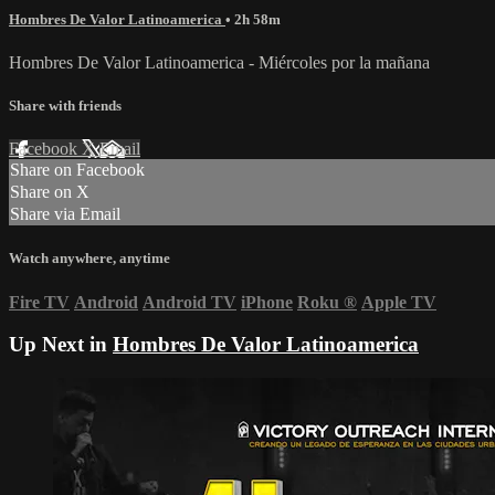
Hombres De Valor Latinoamerica
• 2h 58m
Hombres De Valor Latinoamerica - Miércoles por la mañana
Share with friends
Facebook
X
Email
Share on Facebook
Share on X
Share via Email
Watch anywhere, anytime
Fire TV
Android
Android TV
iPhone
Roku
®
Apple TV
Up Next in
Hombres De Valor Latinoamerica