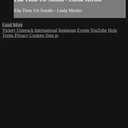
Ella Tiene Un Sonido - Linda Merino
Load More
Victory Outreach International
Instagram
Events
YouTube
Help
Terms
Privacy
Cookies
Sign in
×