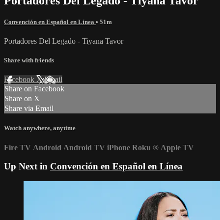
Portadores Del Legado - Tiyana Tavor
Convención en Español en Línea
• 51m
Portadores Del Legado - Tiyana Tavor
Share with friends
Facebook
X
Email
Share on Facebook
Share on X
Share via Email
Watch anywhere, anytime
Fire TV
Android
Android TV
iPhone
Roku
®
Apple TV
Up Next in
Convención en Español en Línea