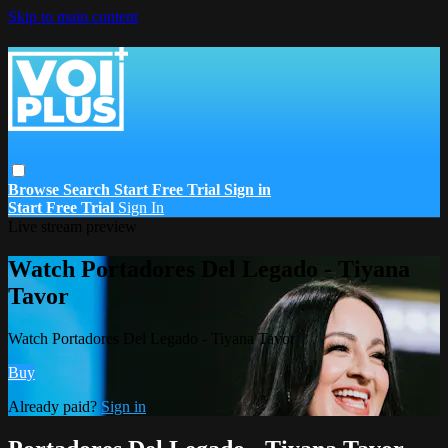
Skip to main content
Browse
Search
Start Free Trial
Sign in
Start Free Trial
Sign In
Live stream preview
Watch Portadores Del Legado - Tiyana
Tavor
Watch Portadores Del Legado - Tiyana Tavor
Buy
Already paid?
Sign in