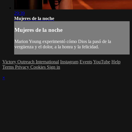
29:39
Mujeres de la noche
Mujeres de la noche
Marion Young experimentó cómo Dios la pasó de la
vergüenza y el dolor, a la honra y la felicidad.
Victory Outreach International
Instagram
Events
YouTube
Help
Terms
Privacy
Cookies
Sign in
×