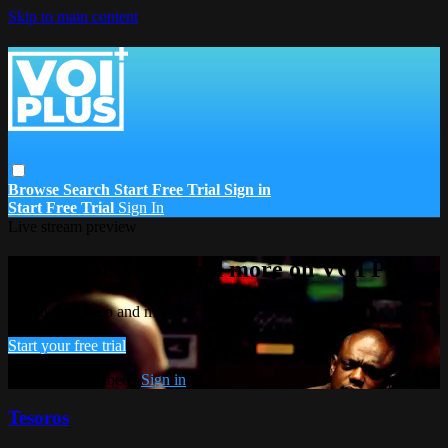
Skip to main content
Browse
Search
Start Free Trial
Sign in
Start Free Trial
Sign In
Live stream preview
Watch this video and more on VOI Plus
Watch this video and more on VOI Plus
Start your free trial
Already subscribed?
Sign in
Tesoros