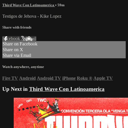
Third Wave Con Latinoamerica
• 59m
Testigos de Jehova - Kike Lopez
Share with friends
Facebook
X
Email
Share on Facebook
Share on X
Share via Email
Watch anywhere, anytime
Fire TV
Android
Android TV
iPhone
Roku
®
Apple TV
Up Next in
Third Wave Con Latinoamerica