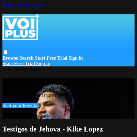
Skip to main content
Browse
Search
Start Free Trial
Sign in
Start Free Trial
Sign In
Live stream preview
Watch this video and more on VOI Plus
Watch this video and more on VOI Plus
Start your free trial
Already subscribed?
Sign in
Testigos de Jehova - Kike Lopez