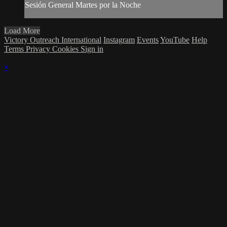
Sesión General Martes por la Noche
Load More
Victory Outreach International
Instagram
Events
YouTube
Help
Terms
Privacy
Cookies
Sign in
×