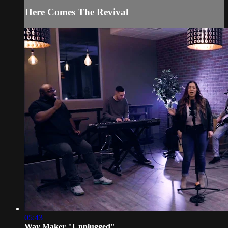
Here Comes The Revival
05:43
Way Maker "Unplugged"