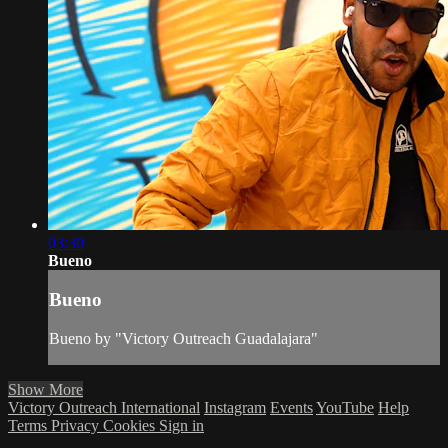
03:30
Bueno
Bueno
Bueno by "Victory Outreach Guadalajara"
Show More
Victory Outreach International
Instagram
Events
YouTube
Help
Terms
Privacy
Cookies
Sign in